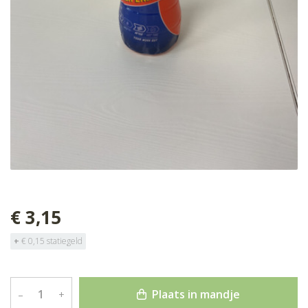
€ 3,15
+
€ 0,15 statiegeld
Plaats in mandje
–
+